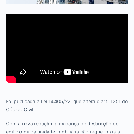
Foi publicada a Lei 14.405/22, que altera o art. 1.351 do
Código Civil.
Com a nova redação, a mudança de destinação do
edifício ou da unidade imobiliária não requer mais a