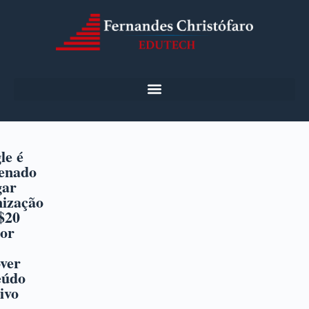
le é
enado
gar
nização
$20
por
ver
eúdo
ivo