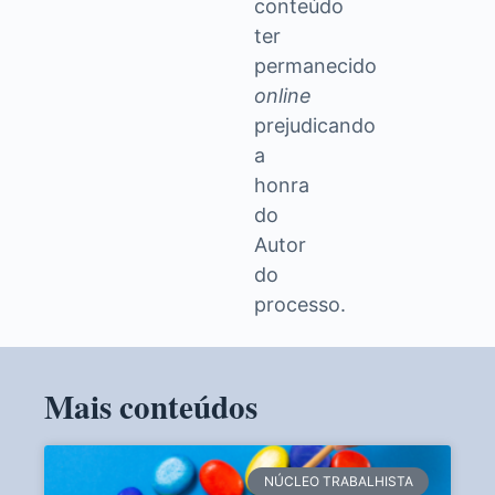
conteúdo
ter
permanecido
online
prejudicando
a
honra
do
Autor
do
processo.
Mais conteúdos
NÚCLEO TRABALHISTA