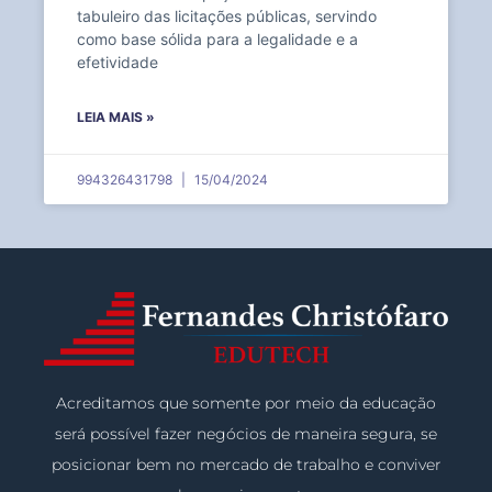
tabuleiro das licitações públicas, servindo
como base sólida para a legalidade e a
efetividade
LEIA MAIS »
994326431798
15/04/2024
Acreditamos que somente por meio da educação
será possível fazer negócios de maneira segura, se
posicionar bem no mercado de trabalho e conviver