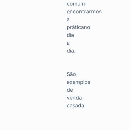
comum
encontrarmos
a
prática
no
dia
a
dia.
São
exemplos
de
venda
casada: