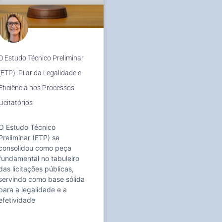
O Estudo Técnico Preliminar
(ETP): Pilar da Legalidade e
Eficiência nos Processos
Licitatórios
O Estudo Técnico
Preliminar (ETP) se
consolidou como peça
fundamental no tabuleiro
das licitações públicas,
servindo como base sólida
para a legalidade e a
efetividade