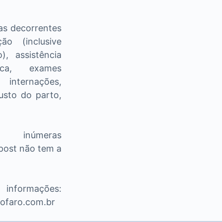
as decorrentes
ão (inclusive
), assistência
ica, exames
nternações,
usto do parto,
 inúmeras
 post não tem a
informações:
ofaro.com.br