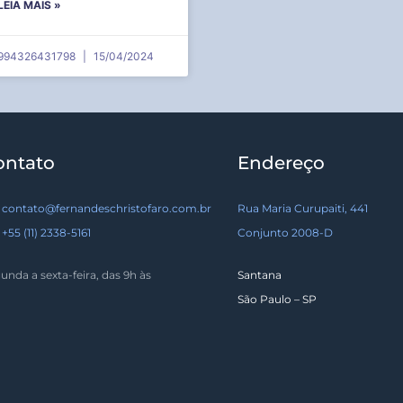
LEIA MAIS »
994326431798
15/04/2024
ontato
Endereço
contato@fernandeschristofaro.com.br
Rua Maria Curupaiti, 441
+55 (11) 2338-5161
Conjunto 2008-D
unda a sexta-feira, das 9h às
Santana
São Paulo – SP