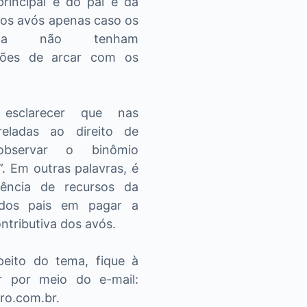
principal é do pai e da
 aos avós apenas caso os
ça não tenham
̧ões de arcar com os
 esclarecer que nas
treladas ao direito de
 observar o binômio
. Em outras palavras, é
ência de recursos da
e dos pais em pagar a
ntributiva dos avós.
eito do tema, fique à
r por meio do e-mail:
ro.com.br.