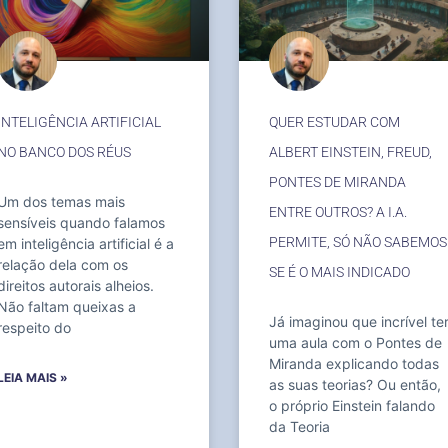
INTELIGÊNCIA ARTIFICIAL
QUER ESTUDAR COM
NO BANCO DOS RÉUS
ALBERT EINSTEIN, FREUD,
PONTES DE MIRANDA
Um dos temas mais
ENTRE OUTROS? A I.A.
sensíveis quando falamos
PERMITE, SÓ NÃO SABEMOS
em inteligência artificial é a
relação dela com os
SE É O MAIS INDICADO
direitos autorais alheios.
Não faltam queixas a
Já imaginou que incrível te
respeito do
uma aula com o Pontes de
Miranda explicando todas
LEIA MAIS »
as suas teorias? Ou então,
o próprio Einstein falando
da Teoria