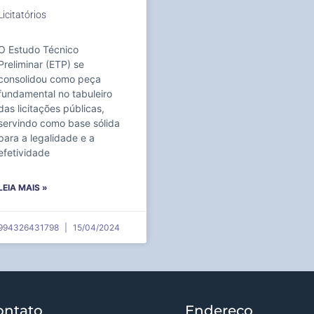
Licitatórios
O Estudo Técnico
Preliminar (ETP) se
consolidou como peça
fundamental no tabuleiro
das licitações públicas,
servindo como base sólida
para a legalidade e a
efetividade
LEIA MAIS »
994326431798
15/04/2024
ontato
Endereço